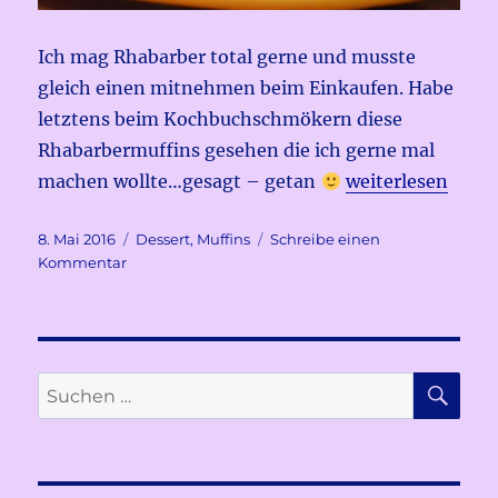
Ich mag Rhabarber total gerne und musste
gleich einen mitnehmen beim Einkaufen. Habe
letztens beim Kochbuchschmökern diese
Rhabarbermuffins gesehen die ich gerne mal
„Rhabarbermuff
machen wollte…gesagt – getan
weiterlesen
Veröffentlicht
Kategorien
8. Mai 2016
Dessert
,
Muffins
Schreibe einen
am
zu
Kommentar
Rhabarbermuffins
SU
Suchen
nach: