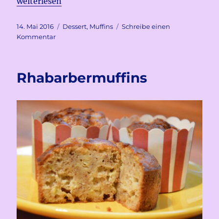
„Heidelbeermuffins“
weiterlesen
Veröffentlicht
Kategorien
14. Mai 2016
Dessert
,
Muffins
Schreibe einen
am
zu
Kommentar
Heidelbeermuffins
Rhabarbermuffins