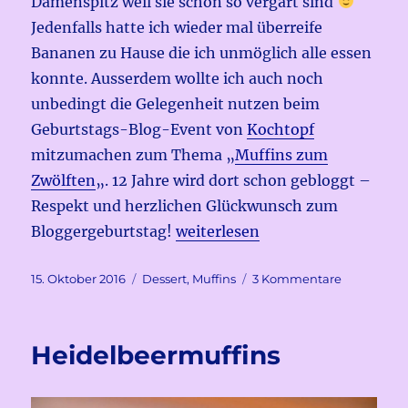
Damenspitz weil sie schon so vergärt sind
Jedenfalls hatte ich wieder mal überreife
Bananen zu Hause die ich unmöglich alle essen
konnte. Ausserdem wollte ich auch noch
unbedingt die Gelegenheit nutzen beim
Geburtstags-Blog-Event von
Kochtopf
mitzumachen zum Thema „
Muffins zum
Zwölften
„. 12 Jahre wird dort schon gebloggt –
Respekt und herzlichen Glückwunsch zum
„Bananen-Schoko-Muffins“
Bloggergeburtstag!
weiterlesen
Veröffentlicht
Kategorien
zu
15. Oktober 2016
Dessert
,
Muffins
3 Kommentare
am
Bananen-
Schoko-
Muffins
Heidelbeermuffins