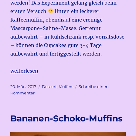
werden! Das Experiment gelang gleich beim
ersten Versuch
Unten ein leckerer
Kaffeemuffin, obendrauf eine cremige
Mascarpone-Sahne-Masse. Getrennt
aufbewahrt – in Kühlschrank resp. Vorratsdose
– können die Cupcakes gute 3-4 Tage
aufbewahrt und fertiggestellt werden.
„Tiramisu Cupcakes“
weiterlesen
Veröffentlicht
Kategorien
20. März 2017
Dessert
,
Muffins
Schreibe einen
am
zu
Kommentar
Tiramisu
Cupcakes
Bananen-Schoko-Muffins