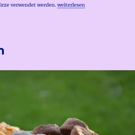
„Schoggi-Pistazien Sables“
rze verwendet werden.
weiterlesen
n