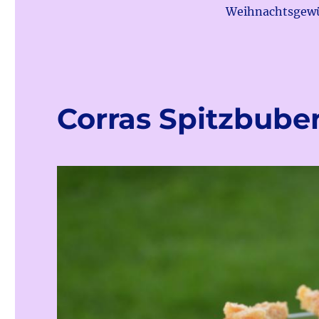
Weihnachtsgewü
Corras Spitzbube