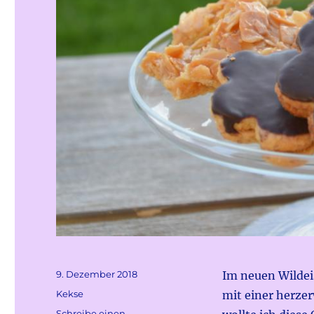
Veröffentlicht
9. Dezember 2018
Im neuen Wildei
am
Kategorien
Kekse
mit einer herze
Schreibe einen