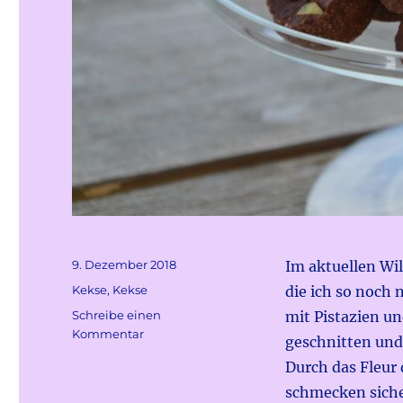
Veröffentlicht
9. Dezember 2018
Im aktuellen Wi
am
Kategorien
Kekse
,
Kekse
die ich so noch
Schreibe einen
mit Pistazien un
zu
Kommentar
geschnitten und
Schoggi-
Durch das Fleur
Pistazien
Sables
schmecken siche