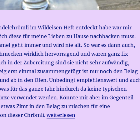
andelchrömli im Wildeisen Heft entdeckt habe war mir
s ich diese für meine Lieben zu Hause nachbacken muss.
mel geht immer und wird nie alt. So war es dann auch,
chmecken wirklich hervorragend und waren ganz fix
ch in der Zubereitung sind sie nicht sehr aufwändig,
ig erst einmal zusammengefügt ist nur noch den Belag
n und ab in den Ofen. Unbedingt empfehlenswert und auc
twas für das ganze Jahr hindurch da keine typischen
ze verwendet werden. Könnte mir aber im Gegenteil
 etwas Zimt in den Belag zu mischen für eine
„Mandel-Caramel Schnittchen“
on dieser Chrömli.
weiterlesen