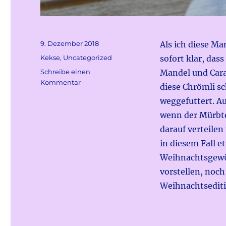
Veröffentlicht
9. Dezember 2018
Als ich diese M
am
Kategorien
Kekse
,
Uncategorized
sofort klar, das
Schreibe einen
Mandel und Cara
zu
Kommentar
diese Chrömli s
Mandel-
weggefuttert. Au
Caramel
Schnittchen
wenn der Mürbte
darauf verteile
in diesem Fall e
Weihnachtsgewür
vorstellen, noch
Weihnachtsediti