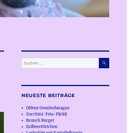
SUCHEN
Suchen
nach:
NEUESTE BEITRÄGE
Offene Gemüselasagne
Zucchini-Feta-Päckli
Brunch Burger
Erdbeertörtchen
Lachsfilet mit Kartoffelkruste