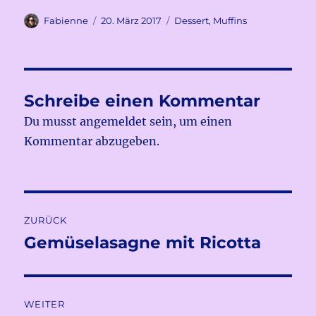
Autor
Veröffentlicht
Kategorien
Fabienne
20. März 2017
Dessert
,
Muffins
am
Schreibe einen Kommentar
Du musst
angemeldet
sein, um einen
Kommentar abzugeben.
Beitragsnavigation
ZURÜCK
Gemüselasagne mit Ricotta
Vorheriger
Beitrag:
WEITER