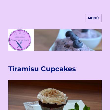
MENÜ
Meine kleine Genusswekstatt
Tiramisu Cupcakes