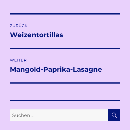
Beitragsnavigation
ZURÜCK
Weizentortillas
Vorheriger
Beitrag:
WEITER
Mangold-Paprika-Lasagne
Nächster
Beitrag:
SU
Suchen
nach: