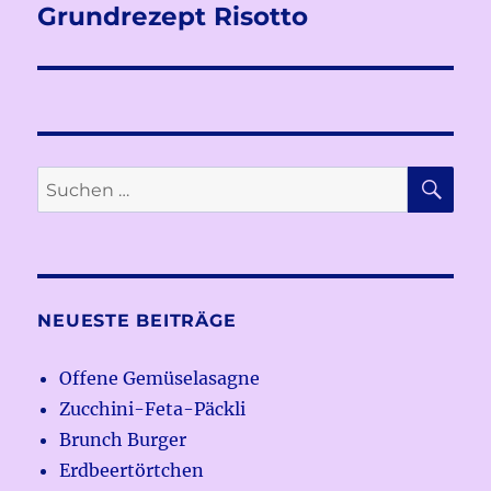
Grundrezept Risotto
Nächster
Beitrag:
SU
Suchen
nach:
NEUESTE BEITRÄGE
Offene Gemüselasagne
Zucchini-Feta-Päckli
Brunch Burger
Erdbeertörtchen