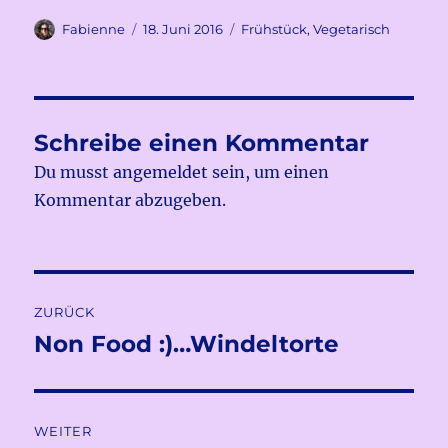
Autor
Veröffentlicht
Kategorien
Fabienne
18. Juni 2016
Frühstück
,
Vegetarisch
am
Schreibe einen Kommentar
Du musst
angemeldet
sein, um einen
Kommentar abzugeben.
Beitragsnavigation
ZURÜCK
Non Food :)…Windeltorte
Vorheriger
Beitrag:
WEITER