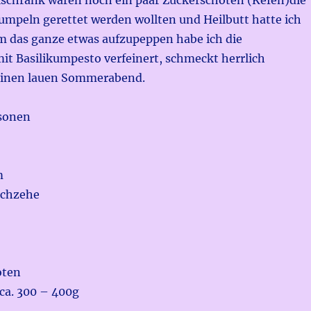
schrank waren noch ein paar Zuckerschoten (Kefen)die
umpeln gerettet werden wollten und Heilbutt hatte ich
m das ganze etwas aufzupeppen habe ich die
it Basilikumpesto verfeinert, schmeckt herrlich
 einen lauen Sommerabend.
rsonen
m
uchzehe
oten
 ca. 300 – 400g