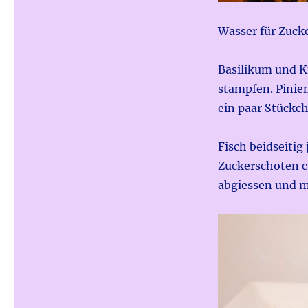
Wasser für Zuck
Basilikum und K
stampfen. Pinie
ein paar Stückc
Fisch beidseitig 
Zuckerschoten c
abgiessen und m