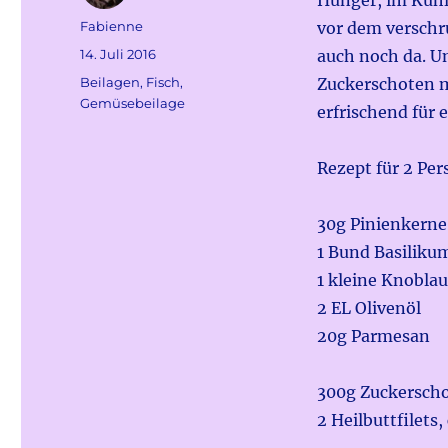
Hunger, im Kühl
Autor
Fabienne
vor dem verschr
Veröffentlicht
14. Juli 2016
auch noch da. U
am
Kategorien
Beilagen
,
Fisch
,
Zuckerschoten m
Gemüsebeilage
erfrischend für
Rezept für 2 Pe
30g Pinienkerne
1 Bund Basiliku
1 kleine Knobla
2 EL Olivenöl
20g Parmesan
300g Zuckersch
2 Heilbuttfilets,