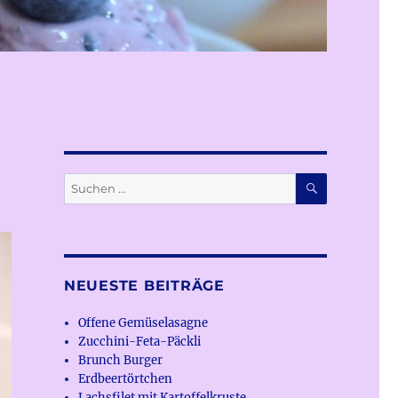
SUCHEN
Suchen
nach:
NEUESTE BEITRÄGE
Offene Gemüselasagne
Zucchini-Feta-Päckli
Brunch Burger
Erdbeertörtchen
Lachsfilet mit Kartoffelkruste