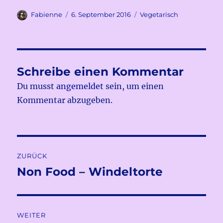
Autor
Veröffentlicht
Kategorien
Fabienne
6. September 2016
Vegetarisch
am
Schreibe einen Kommentar
Du musst
angemeldet
sein, um einen
Kommentar abzugeben.
Beitragsnavigation
ZURÜCK
Non Food – Windeltorte
Vorheriger
Beitrag:
WEITER