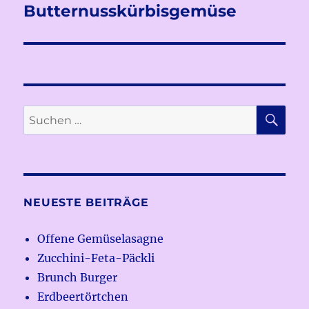
Butternusskürbisgemüse
Nächster
Beitrag:
SU
Suchen
nach:
NEUESTE BEITRÄGE
Offene Gemüselasagne
Zucchini-Feta-Päckli
Brunch Burger
Erdbeertörtchen